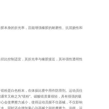
橡胶本身的折光率，且能增强橡胶的耐磨性、抗屈挠性和
长径比控制适宜，其折光率与橡胶接近，其补强性透明性
。镁粉是白色粉末，在体操比赛中用作防滑剂。运动员往
们通常又称之为"镁粉"。碳酸镁质量很轻，具有很强的吸
掌心会使摩擦力减小，使得运动员握不住器械，不仅影响
汗水，同时还会增加掌心与器械之间的摩擦力。这样，运