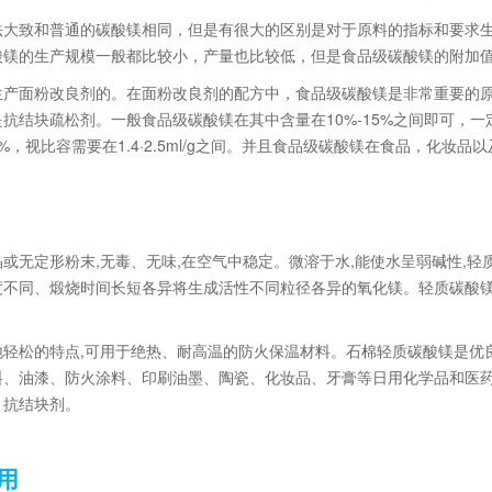
法大致和普通的碳酸镁相同，但是有很大的区别是对于原料的指标和要求
酸镁的生产规模一般都比较小，产量也比较低，但是食品级碳酸镁的附加
生产面粉改良剂的。在面粉改良剂的配方中，食品级碳酸镁是非常重要的
抗结块疏松剂。一般食品级碳酸镁在其中含量在10%-15%之间即可，一定
%，视比容需要在1.4·2.5ml/g之间。并且食品级碳酸镁在食品，化妆
或无定形粉末,无毒、无味,在空气中稳定。微溶于水,能使水呈弱碱性,轻质
不同、煅烧时间长短各异将生成活性不同粒径各异的氧化镁。轻质碳酸镁
轻松的特点,可用于绝热、耐高温的防火保温材料。石棉轻质碳酸镁是优
料、油漆、防火涂料、印刷油墨、陶瓷、化妆品、牙膏等日用化学品和医药
、抗结块剂。
用