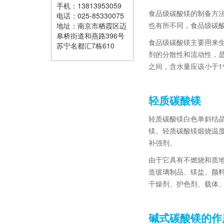
手机：13813953059
食品级碳酸镁的制备方
电话：025-85330075
也有所不同，食品级碳
地址：南京市栖霞区迈
皋桥街道和燕路396号
食品级碳酸镁主要用来
苏宁名都汇7栋610
剂的分散性和流动性，是
之间，含水量应该小于1
轻质碳酸镁
轻质碳酸镁白色单斜结晶
镁。轻质碳酸镁煅烧温度
补强剂。
由于它具有不燃烧和质地
造玻璃制品、镁盐、颜
干燥剂、护色剂、载体
碱式碳酸镁的作