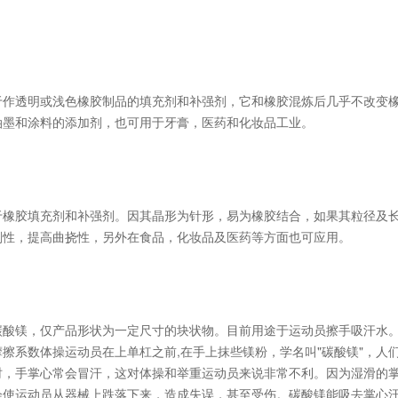
于作透明或浅色橡胶制品的填充剂和补强剂，它和橡胶混炼后几乎不改变
油墨和涂料的添加剂，也可用于牙膏，医药和化妆品工业。
于橡胶填充剂和补强剂。因其晶形为针形，易为橡胶结合，如果其粒径及
刚性，提高曲挠性，另外在食品，化妆品及医药等方面也可应用。
碳酸镁，仅产品形状为一定尺寸的块状物。目前用途于运动员擦手吸汗水
擦系数体操运动员在上单杠之前,在手上抹些镁粉，学名叫"碳酸镁"，人
时，手掌心常会冒汗，这对体操和举重运动员来说非常不利。因为湿滑的
会使运动员从器械上跌落下来，造成失误，甚至受伤。碳酸镁能吸去掌心