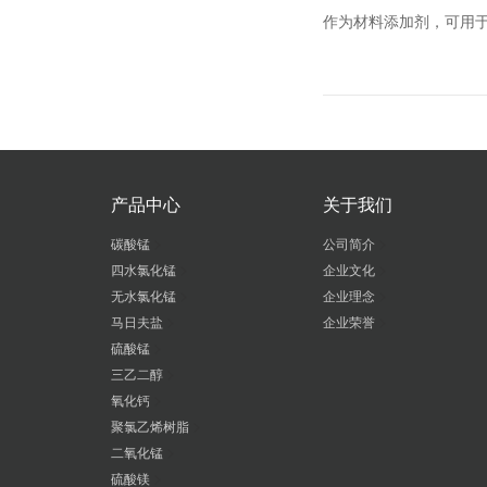
作为材料添加剂，可用
产品中心
关于我们
>
>
碳酸锰
公司简介
>
>
四水氯化锰
企业文化
>
>
无水氯化锰
企业理念
>
>
马日夫盐
企业荣誉
>
硫酸锰
>
三乙二醇
>
氧化钙
>
聚氯乙烯树脂
>
二氧化锰
>
硫酸镁