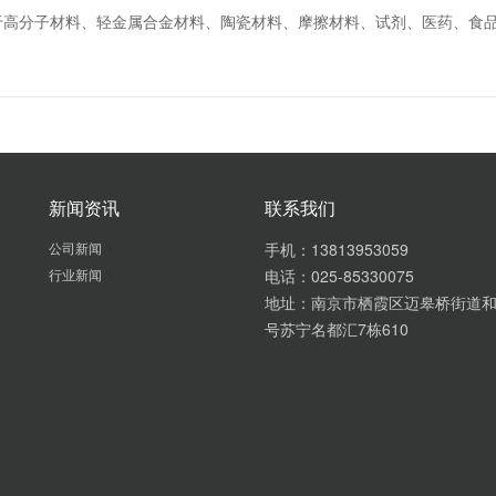
于高分子材料、轻金属合金材料、陶瓷材料、摩擦材料、试剂、医药、食
新闻资讯
联系我们
>
公司新闻
手机：13813953059
>
行业新闻
电话：025-85330075
地址：南京市栖霞区迈皋桥街道和
号苏宁名都汇7栋610