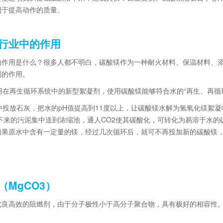
利于提高动作的质量。
行业中的作用
的作用是什么？很多人都不明白，碳酸镁作为一种耐火材料、保温材料、
到的作用。
在再生循环系统中的新型絮凝剂，使用碳酸镁能够符合水的“再生、再循
放石灰，把水的pH值提高到11度以上，让碳酸镁水解为氢氧化镁絮凝物
下来的污泥集中送到浓缩池，通人CO2使其碳酸化，可转化为易溶于水
如果原水中含有一定量的镁，经过几次循环后，就可不再投加新的碳酸镁
MgCO3）
优良高效的阻燃剂，由于分子极性小于高分子聚合物，具有极好的相容性