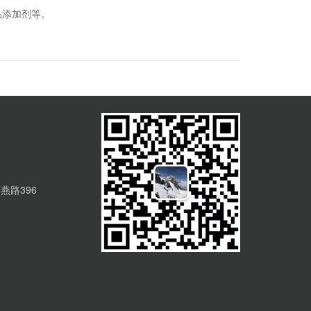
品添加剂等。
燕路396