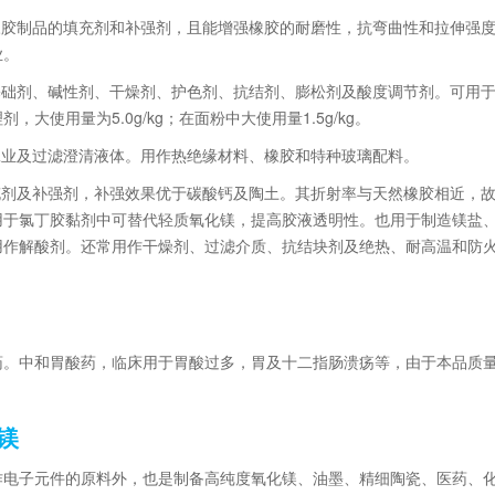
色橡胶制品的填充剂和补强剂，且能增强橡胶的耐磨性，抗弯曲性和拉伸强
业。
糖基础剂、碱性剂、干燥剂、护色剂、抗结剂、膨松剂及酸度调节剂。可用
大使用量为5.0g/kg；在面粉中大使用量1.5g/kg。
工业及过滤澄清液体。用作热绝缘材料、橡胶和特种玻璃配料。
填充剂及补强剂，补强效果优于碳酸钙及陶土。其折射率与天然橡胶相近，
用于氯丁胶黏剂中可替代轻质氧化镁，提高胶液透明性。也用于制造镁盐
用作解酸剂。还常用作干燥剂、过滤介质、抗结块剂及绝热、耐高温和防
药。中和胃酸药，临床用于胃酸过多，胃及十二指肠溃疡等，由于本品质
镁
作电子元件的原料外，也是制备高纯度氧化镁、油墨、精细陶瓷、医药、